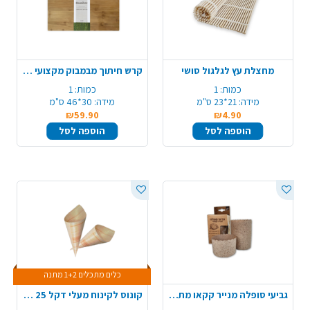
מחצלת עץ לגלגול סושי
קרש חיתוך מבמבוק מקצועי - גדול
כמות:
1
כמות:
1
מידה:
21*23 ס"מ
מידה:
30*46 ס"מ
₪59.90
₪4.90
הוספה לסל
הוספה לסל
כלים מתכלים 1+2 מתנה
גביעי סופלה מנייר קקאו מתכלה 15 יח' - טבעי
קונוס לקינוח מעלי דקל 25 יח' - גדול