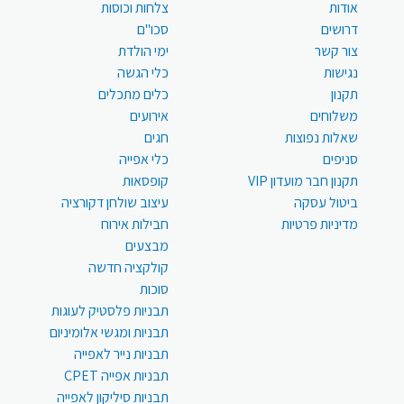
אודות
צלחות וכוסות
דרושים
סכו"ם
צור קשר
ימי הולדת
נגישות
כלי הגשה
תקנון
כלים מתכלים
משלוחים
אירועים
שאלות נפוצות
חגים
סניפים
כלי אפייה
תקנון חבר מועדון VIP
קופסאות
ביטול עסקה
עיצוב שולחן דקורציה
מדיניות פרטיות
חבילות אירוח
מבצעים
קולקציה חדשה
סוכות
תבניות פלסטיק לעוגות
תבניות ומגשי אלומיניום
תבניות נייר לאפייה
תבניות אפייה CPET
תבניות סיליקון לאפייה