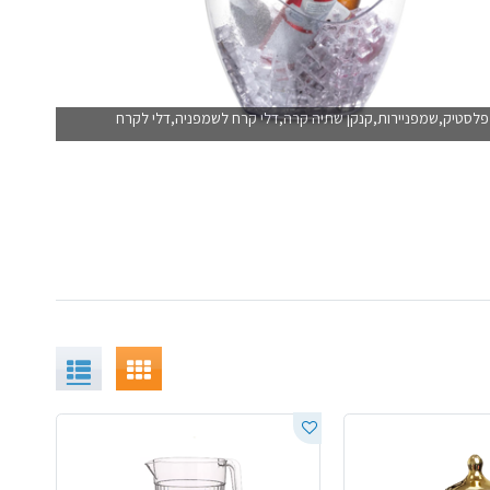
ן פלסטיק,שמפניירות,קנקן שתיה קרה,דלי קרח לשמפניה,דלי לקרח