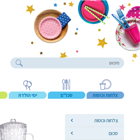
roducts
צלחות וכוסות
סכו"ם
ימי הולדת
צלחות וכוסות
סכום