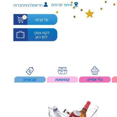
איתור סניפים
/
הרשמה
התחברות
0
סל קניות
לקוח עסקי
לחץ כאן
כלי אפייה
קופסאות
מבצעים