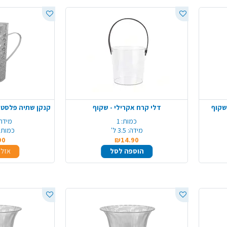
שקוף
דלי קרח אקרילי - שקוף
כמות:
1
מידה
מידה:
3.5 ל'
כמות 
90
₪14.90
הוספה לסל
אזל 