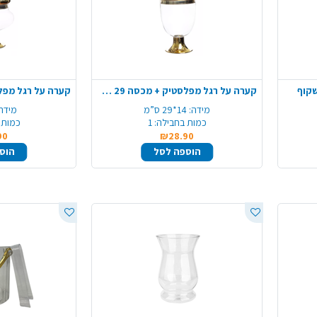
שקוף
קערה על רגל מפלסטיק + מכסה 29 ס"מ - שקוף רגל זהב
מידה:
14*29 ס”מ
מידה:
כמות בחבילה:
1
כמות 
90
₪28.90
הוספה לסל
הוס