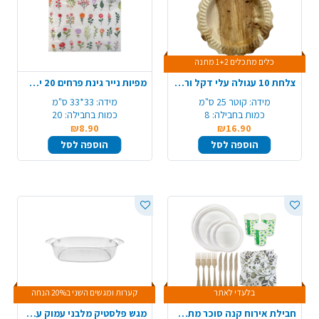
כלים מתכלים 1+2 מתנה
צלחת 10 עגולה עלי דקל ורד 8 יח' - גדול
מפיות נייר גינת פרחים 20 יח' - צבעוני
מידה:
קוטר 25 ס"מ
מידה:
33*33 ס"מ
כמות בחבילה:
8
כמות בחבילה:
20
₪8.90
₪16.90
הוספה לסל
הוספה לסל
בלעדי לאתר
קערות ומגשים השני ב20% הנחה
חבילת אירוח קנה סוכר מתכלה 25 סועדים - עגול
מגש פלסטיק מלבני עמוק עם ידיות - ניצוצות כסף