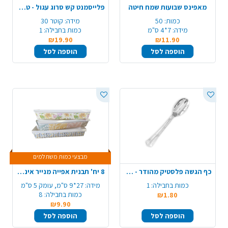
מאפינס שבועות שמח חיטה
פלייסמנט קש סרוג עגול - טבעי
כמות:
50
מידה:
קוטר 30
מידה:
7*4 ס"מ
כמות בחבילה:
1
₪19.90
₪11.90
הוספה לסל
הוספה לסל
מבצעי כמות משתלמים
כף הגשה פלסטיק מהודר - שקוף
8 יח' תבנית אפייה מנייר אינגליש צבעוני - דגם משתנה
כמות בחבילה:
1
מידה:
27*9 ס"מ, עומק 5 ס"מ
כמות בחבילה:
8
₪1.80
₪9.90
הוספה לסל
הוספה לסל