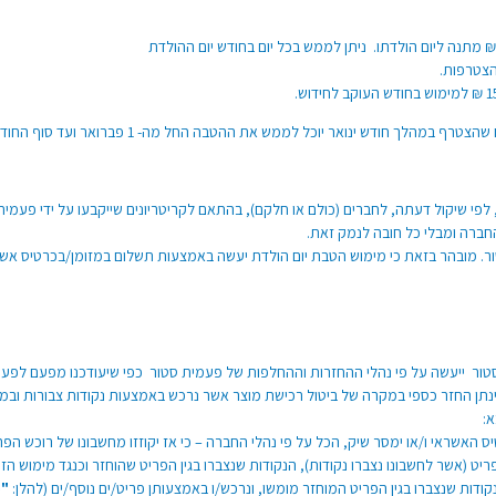
הצטרפות.
ממש את ההטבה החל מה- 1 פברואר ועד סוף החודש. לאחר תום החודש העוקב ההטבה תבוטל.
לפי שיקול דעתה, לחברים (כולם או חלקם), בהתאם לקריטריונים שייקבעו על ידי פעמי
החברה ומבלי כל חובה לנמק זאת.
מובהר בזאת כי מימוש הטבת יום הולדת יעשה באמצעות תשלום במזומן/בכרטיס אשראי 
סטור ייעשה על פי נהלי ההחזרות וההחלפות של פעמית סטור כפי שיעודכנו מפעם לפע
א:
ס האשראי ו/או ימסר שיק, הכל על פי נהלי החברה – כי אז יקוזזו מחשבונו של רוכש הפרי
ריט (אשר לחשבונו נצברו נקודות), הנקודות שנצברו בגין הפריט שהוחזר וכנגד מימוש הזיכו
ודות שנצברו בגין הפריט המוחזר מומשו, ונרכש/ו באמצעותן פריט/ים נוסף/ים (להלן:
"פ