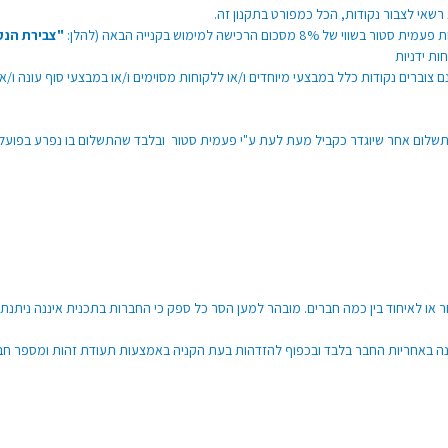
שאי לצבור נקודות, הכל כמפורט בתקנון זה.
הרכישה למימוש בקנייה הבאה (להלן:
"צבירת הנק
ות ידניות
וברים נקודות כלל במבצעי מיוחדים ו/או ללקוחות מסוימים ו/או במבצעי סוף עונה ו/או
 תשלום אחר שיוגדר כקביל מעת לעת ע"י פעמית סטור ובלבד שהתשלום בו נפרע בפועל ,
 או לאיחוד בין כמה חברים. מובהר למען הסר כל ספק כי החברות בתכנית איננה ניתנת ל
נה באחריות החבר בלבד ובכפוף להזדהות בעת הקניה באמצעות תעודת זהות ומספר חב