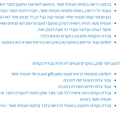
בביצוע רכישה בחנויות פעמית סטור בהתאם להוראות התקנון החבר יהא ר
בעבור כל רכישה, באחת מחנויות פעמית סטור, ייצברו לזכות החבר נקודות פעמית סטור בשווי של 8% מסכום 
כגון מבצעי קופה מבצעי מחיר מבצעי קנה קבל וכן כל מבצע אחר ו/או הנח
פעמית סטור תהייה רשאית לעדכן מפעם לפעם פריטים ו/או סניפים שאינם צ
שיקול דעתה הבלעדי ומבלי כל חובה לנמק זאת.
צבירת הנקודות תתבצע במקרים הבאים בלבד:
תשלום עבור פריטים במזומן ו/או בשיק ו/או בכרטיס אשראי ו/או באמצעי
למען הסר ספק, במקרים הבאים לא תהיה צבירת נקודות:
תשלום באמצעות כרטיס מגנטי נטען (
card gift
) של פעמית סטור.
עבור עלות ההצטרפות לתכנית.
עבור עלות חידוש החברות בתכנית.
צבירת נקודות הינה אישית לכל חבר וחבר ואינן ניתנות להעברה לחבר אחר
פעמית סטור בעצמו.
צבירת נקודות תתבצע במעמד הרכישה בלבד (בחנות פעמית סטור ) והי