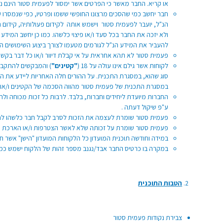
או קריא. החבר מאשר כי הפרטים אשר ימסור לפעמית סטור הינם נכונ
חבר יחשב כמי שהסכים מרצונו החופשי ששמו ופרטיו, כפי שנמסרו ע
הנ"ל, יועבר לפעמית סטור וישמש אותה לקידום פעולותיה, קידום 
להעביר את המידע הנ"ל לגורמים מטעמו לצורך ביצוע השימושים הנ
פעמית סטור לא תהא אחראית על אי קבלת דיוור ו/או כל דבר בקשר עם ה
לקוחות אשר גילם אינו עולה על 18 (
"קטינים"
) והמבקשים להתקבל 
סוג שהוא, במסגרת התכנית. על ההורים חלה האחריות ליידע את הקטי
במסגרת התכנית של פעמית סטור מהווה הסכמה של הקטינים ו/או ה
החברות מיועדת ליחידים וחברות, בלבד. לרבות כל זכות מכוחה ול
ע"פ שיקול דעתה .
פעמית סטור שומרת לעצמה את הזכות לסרב לקבל חבר כלשהו לתכ
פעמית סטור שומרת על זכותה שלא לאשר הצטרפות ו/או הארכת חבר
במידה וחודשה תוכנית המועדון כל הלקוחות המועדון "הישן" אשר ח
במקרה בו כרטיס החבר אבד/נגנב מספר זהות של הלקוח ישמש כמס
הטבות התוכנית
צבירת נקודות פעמית סטור