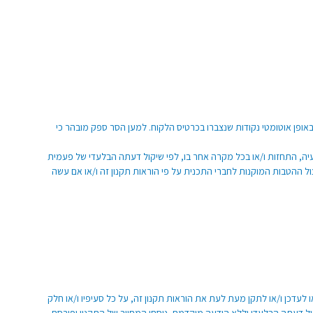
טים בהוראות תקנות הגנת הצרכן (ביטול עסקה), התש"ע – 2010. בעת ביטול החברות ימחקו באופן אוטומטי נקודות שנצברו בכרטיס הלקוח. למען הסר ספק מובהר כי
עיה, התחזות ו/או בכל מקרה אחר בו, לפי שיקול דעתה הבלעדי של פעמית
ול ההטבות המוקנות לחברי התכנית על פי הוראות תקנון זה ו/או אם עשה
 לעדכן ו/או לתקן מעת לעת את הוראות תקנון זה, על כל סעיפיו ו/או חלק