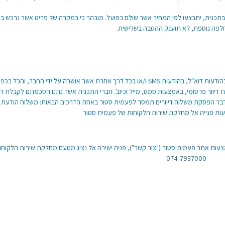
 בתכנית, יתבצעו לפי המחיר אשר שולם בפועל. מובהר כי במקרה של פריט אשר נרכש 
חלפה נוספת, לא תוענק ההטבה בשלישית.
בהודעות דוא"ל, בהודעות
SMS
ו/או בכל דרך אחרת אשר אושרה על ידי החבר, והכל בכפוף
ת דיוור פרסומי, באמצעות סמס, מייל וכיוב'. חברי התכנית אשר נתנו הסכמתם לקבלת ד
בדבר הפסקת משלוח דיוורים תמסר לפעמית סטור באחת הדרכים הבאות: משלוח הודעת מ
עות פנייה אל מחלקת שירות הלקוחות של פעמית סטור
עות אתר פעמית סטור ("צור קשר"), פניה ישירה אל נציג מטעם מחלקת שירות הלקוחו
מספר
074-7937000