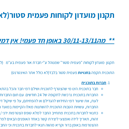
תקנון מועדון לקוחות פעמית סטור(ל
** מה30/11-13/11 באופן חד פעמי! אין דמי הצטרפות למועדון! **
תקנון מועדון לקוחות "פעמית סטור" שמנוהל ע"י חברת אור פעמית בע"מ (להל
התוכנית תקפה
בחנויות
פעמית סטור בלבד(לא כולל אתר האינטרנט)
חברות בתוכנית
חבר בתוכנית הינו מי שהצטרף לתוכנית ושילם דמי חבר והכל בהתאם
לעת, את שיעור דמי החידוש להגדילם או להפחיתם, על פי שיקול דע
החברות, עשויות הטבות התוכנית להשתנות מאלו הקיימות במועד 
כתנאי לחברות בתכנית מתחייב החבר למלא טופס הצטרפות ידני / 
זהות, תאריך לידה ואמצעי ליצירת קשר באחד האופנים הבאים לפחות
ההצטרפות באופן ברור וקריא מהווה תנאי לחברות בתכנית וכי הח