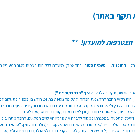
א תקף באתר)
ן: "
התוכנית"
ו
"פעמית סטור"
בהתאמה) ומיועדת ללקוחות פעמית סטור המעוניינים ל
 להוראות תקנון זה להלן (להלן:
"חבר בתוכנית "
)
תה הבלעדי, וללא הודעה מוקדמת. מובהר כי בעת חידוש החברות, יהיה כפוף החבר לתקנ
ההצטרפות הראשונית לתוכנית, וכן לשנות את תקופת החידוש מעת לעת.
דיגיטלי לתכנית ובמסגרתו למסור לחברה את פרטיו האישיים המלאים. החבר מתחייב כ
: מספר טלפון נייד ו/או כתובת למשלוח דואר אלקטרוני (כולם יחד להלן:
"פרטי ההתק
ברה תהא רשאית, על פי שיקול דעתה, לסרב לקבל חבר כלשהו לתכנית במידה ולא מסר 