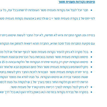
מימוש נקודות פעמית סטור
חבר יוכל לנצל את נקודות פעמית סטור העומדות לרשותו בכל עת, כל עו
לפי יחס של 1 נקודת פעמית סטור = 1 ₪ ולרכוש באמצעות נקודות פעמית סטור מוצרים בחנויות פעמית סטור כהגדרתן בתקנון.
במידה ופג תוקף החברות והיא לא חודשה, לא יוכל החבר לעשות שימוש ביתרת ה
עם פקיעת החברות מכל סיבה שהיא, החברה תהא רשאית למחוק את הנקודות ש
בכל מקרה לא ניתן להמיר נקודות פעמית סטור לכסף ישראלי או לכל מטבע
מימוש נקודות פעמית סטור מותנה בנוכחות בעל הכרטיס ובהצגת תעודה
מימוש הנקודות יינתן רק בתנאי שיתרת הנקודות של הלקוח גבוהה מ 15 נקודות בזמן המימוש.
ניתן להשתמש בנקודות פעמית סטור החל מיום העסקים הבא שלאחר הרכ
שעות ממועד צבירת או מימוש הנקודות. על מנת לוודא את מספר הנקודות
הרשת לדרוש מן הלקוח החזר כספי בערך של 1 ₪ לנקודה על-מנת לכסות את הגירעון בנקודות.
לא ניתן לנצל נקודות לצורך רכישת גיפט קארד של פעמית סטור.
במקרה של צבירת נקודות במרמה ו/או באופן בלתי הגון ו/או בכל דרך ש