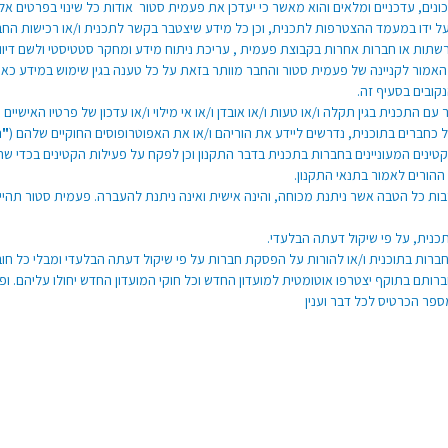
ים, עדכניים ומלאים והוא מאשר כי יעדכן את פעמית סטור אודות כל שינוי בפרטים אלו
ל ידו במעמד ההצטרפות לתכנית, וכן כל מידע שיצטבר בקשר לתכנית ו/או רכישות החבר 
רשתות או חברות אחרות בקבוצת פעמית , עריכת ניתוח מידע ומחקר סטטיסטי ולשם דיוו
קובים בסעיף זה.
תכנית בגין תקלה ו/או טעות ו/או אובדן ו/או אי מילוי ו/או עדכון של פרטיו האישיים של
כחברים בתוכנית, נדרשים ליידע את הוריהם ו/או את האפוטרופוסים החוקיים שלהם (
"ה
נים המעוניינים בחברות בתכנית בדבר התקנון וכן לפקח על פעילות הקטינים בכדי שהקט
הורים לאמור בתנאי התקנון.
רבות כל הטבה אשר ניתנת מכוחה, והינה אישית ואינה ניתנת להעברה. פעמית סטור תהי
נית, על פי שיקול דעתה הבלעדי.
ות בתוכנית ו/או להורות על הפסקת חברות על פי שיקול דעתה הבלעדי ומבלי כל חוב
ברותם בתוקף יצטרפו אוטומטית למועדון החדש וכל חוקי המועדון החדש יחולו עליהם. ו
פר הכרטיס לכל דבר וענין