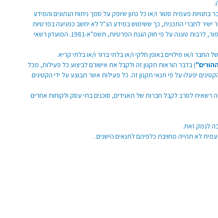
.
בחנויות פעמית סטור ו/או כל נתון שיופק על סמך ניתוח הנתונים והמידע
ר ישיר לחברי התכנית, כך ששימוש במידע הנ"ל לא יחשב כפגיעה בפרטיות
ולא יזכה את החבר בכל סעד ו/או פיצוי כלשהו. כמו כן יחשב המידע האמור לקניינה של פעמית סטור והחבר מוותר בזאת על כל טענה בגין שימוש במידע כאמור, לרבות טענה על פי חוק הגנת הפרטיות, תשמ"א-1981. המועדון רשאי
 החבר ו/או מילויים באופן חלקי ו/או בלתי ברור ו/או בלתי קריא.
הורים"
) בדבר הוראות תקנון זה ולקבל את אישורם לביצוע כל פעילות, מכל
ינים יפעלו על פי תנאי תקנון זה. כל פעילות אשר תבוצע על ידי הקטינים
יה רשאית לסרב לקבל חברות של תאגידים, סוכנים בתי עסק ולקוחות אחרים
ה לנמק זאת.
פעמית לא תהייה מחויבת כלפיהם לתנאים הישנים .