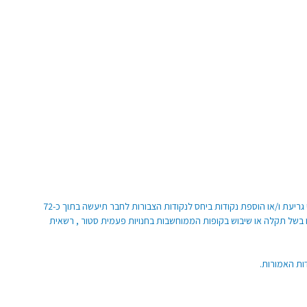
ברור יתרת נקודות פעמית סטור הצבורות לזכות החבר ניתן לעשות בחנויות פעמית סטור. מובהר כי עדכון מספר הנקודות פעמית סטור איננו נעשה באופן מידי וכי גריעת ו/או הוספת נקודות ביחס לנקודות הצבורות לחבר תיעשה בתוך כ-72
ו בשל תקלה או שיבוש בקופות הממוחשבות בחנויות פעמית סטור , רשאית
ות האמורות.