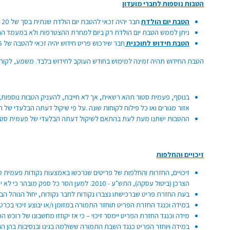
הטבות
נוספות לחברי מועדון
הטבת יום הולדת
חבר יהיה זכאי להטבת יום הולדת שנתית בסך של 20 ₪ מתנה ליום הולדתו. ניתן לממש בכל יום בחודש יום ההולדת
ניתן לממש הטבת יום הולדת רק ביום למחרת ההצטרפות ולא במעמד ה
הטבת חידוש לתוכנית
חבר שירכוש פריט חידוש יהיה זכאי להטבה של 15 ₪ למימוש בחודש העוקב לחידוש.
הטבת החידוש תהיה זמינה למימוש בחודש העוקב לחידוש בלבד. משמע, לקוח שהצטרף במהלך חודש ינואר יוכל ל
בנוסף, פעמית סטור תהא רשאית, אך לא חייבת, להעניק הטבות נוספות, 
אזור מגורים ואו כל פילוח לקוחות שונה .על פי שיקול דעתה הבלעדי של 
ההטבות ישתנו מעת לעת בהתאם לשיקול דעתה הבלעדי של פעמית סטור. 
זיכויים והחלפות
זיכויים, החזרות והחלפות של פריטים שנרכשו באמצעות נקודות פעמית 
הצרכן (ביטול עסקה), התש"ע - 2010. למען הסר כל ספק מובהר כי לא יינתן החזר כספי במקרה של ביטול רכישת מוצר אשר נרכש באמצעות נקודות צבורות ובמקרה כזה, יינתן זיכוי בלבד.
בעת החזרת פריט שברכישתו נצברו נקודות לחבר נקודות, יחול הנוהל הב
במידה וכנגד החזרת הפריט תוחזר התמורה במזומן ו/או יבוצע זיכוי בכרטי
מידה וכנגד החזרת הפריט יימסר זיכוי – כי אז יקוזזו מחשבונו של רוכש הפ
במידה ויוחזר הפריט כנגד השבת התמורה ששולמה בגינו ובנסיבות בהן הנק