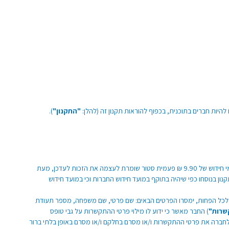
היות חברים בתוכנית, בכפוף להוראות תקנון זה (להלן:
"התקנון"
).
החברות בתוכנית נרכשת לתקופה של 24 חודשים. עם תום החברות, יהיה רשאי החבר לחדש את חברותו לתקופה נוספת בת 24 חודשים, בכפוף לתשלום דמי חידוש של 9.90 ₪ פעמית סטור שומרת לעצמה את הזכות לעדכן, מעת
ון בנוסחו כפי שיהיה בתוקף במועד חידוש החברות וכי במועד חידוש
י לכל הפחות, ימסרו הפרטים הבאים: שם פרטי, שם משפחה, מספר תעודת
שרות"
) החבר מאשר כי ידוע לו מילוי פרטי ההתקשרות על גבי טופס
לחברה את פרטי ההתקשרות ו/או מסרם בחלקם ו/או מסרם באופן בלתי ברור