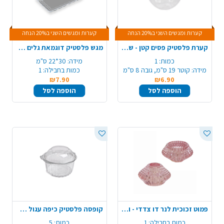
קערות ומגשים השני ב20% הנחה
קערות ומגשים השני ב20% הנחה
קערת פלסטיק פסים קטן - שקוף
מגש פלסטיק דוגמאת גלים - קטן
כמות:
1
מידה:
30*22 ס"מ
מידה:
קוטר 19 ס"מ, גובה 8 ס"מ
כמות בחבילה:
1
₪7.90
₪6.90
הוספה לסל
הוספה לסל
פמוט זכוכית לנר דו צדדי - ורוד
קופסה פלסטיק כיפה עגול עם מכסה 5 יח' - סברינה
כמות בחבילה:
1
כמות:
5