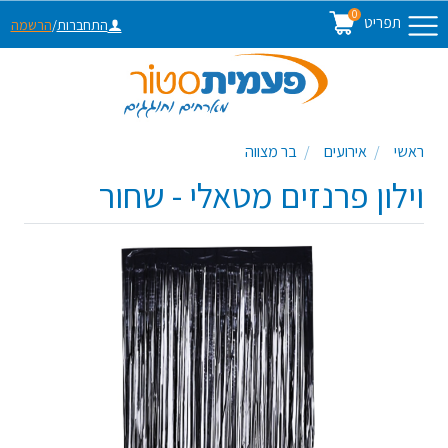
0
תפריט
התחברות
/
הרשמה
ראשי
אירועים
בר מצווה
וילון פרנזים מטאלי - שחור