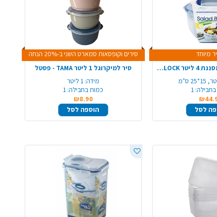
ר מיוחד
סירים וקופסאות סמארט השני ב-20% הנחה
קופסת קליפס + מסננת 4 ליטר LOCK&LOCK
סיר למיקרוגל 1 ליטר TAMA - פסטל
מידה:
1 ליטר
בחבילה:
1
כמות בחבילה:
1
₪8.90
₪44.
פה לסל
הוספה לסל