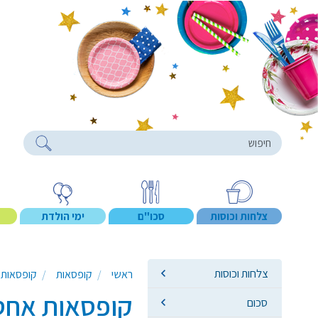
roducts
צלחות וכוסות
סכו"ם
ימי הולדת
צלחות וכוסות
ראשי
קופסאות
קופסאות 
קופסאות אחס
סכום