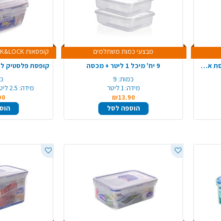
מבצעי כמות משתלמים
קופסאות LOCK&LOCK השני ב-20% הנחה
מגש קרח לחיץ 2 קומות עם קופסת אחסון
9 יח' מיכל 1 ליטר + מכסה
כמות:
9
כמ
מידה:
1 ליטר
מידה:
2.5 ליטר, 22*22*10 ס"מ
90
₪13.90
הוספה לסל
הוס