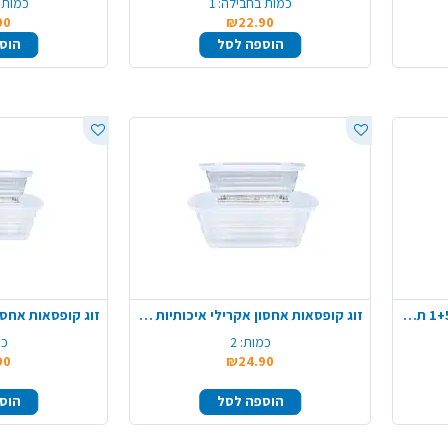
כמות בחבילה:
1
כמות 
90
₪22.90
הוספה לסל
הוס
מכסה למגש מחולק מפלסטיק 1+5 תאים 25 ס"מ
זוג קופסאות אחסון אקרילי איכותיות - גדול
כמות:
2
כמ
90
₪24.90
הוספה לסל
הוס