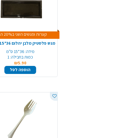
קערות ומגשים השני ב20% הנחה
מידה:
36*15 ס"מ
כמות בחבילה:
1
₪5.90
הוספה לסל