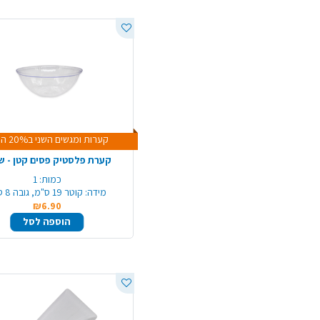
קערות ומגשים השני ב20% הנחה
קערת פלסטיק פסים קטן - ש
כמות:
1
מידה:
קוטר 19 ס"מ, גובה 8 ס"מ
₪6.90
הוספה לסל