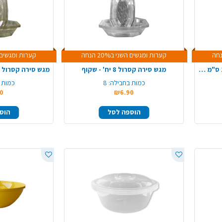
קערות ומגשים השני ב20% הנחה
קערות ומגשים השני 
מגש פלסטיק מלבן יהלום 36*15 ס"מ - שחור זהב
מגש סירה קסרול 8 יח' - שקוף
כמות בחבילה:
8
כמות 
0
₪6.90
הוספה לסל
הוס