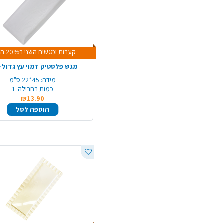
קערות ומגשים השני ב20% הנחה
מגש פלסטיק דמוי עץ גדול- 
מידה:
45*22 ס"מ
כמות בחבילה:
1
₪13.90
הוספה לסל