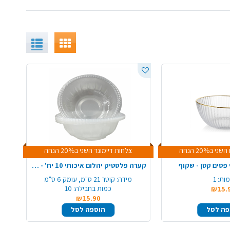
ב20% הנחה
צלחות דיימונד השני ב20% הנחה
פסים קטן - שקוף
קערה פלסטיק יהלום איכותי 10 יח' - שקוף
ות:
1
מידה:
קוטר 21 ס"מ, עומק 6 ס"מ
כמות בחבילה:
10
₪15.
₪15.90
פה לסל
הוספה לסל