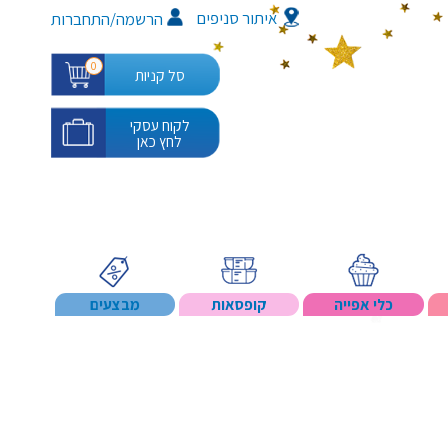
איתור סניפים
/
הרשמה
התחברות
0
סל קניות
לקוח עסקי
לחץ כאן
כלי אפייה
קופסאות
מבצעים