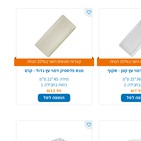
ב20% הנחה
קערות ומגשים השני ב20% הנחה
וי עץ קטן - שקוף
מגש פלסטיק דמוי עץ גדול - קרם
3*15 ס"מ
מידה:
45*22 ס"מ
בחבילה:
1
כמות בחבילה:
1
₪13.90
₪7.9
פה לסל
הוספה לסל