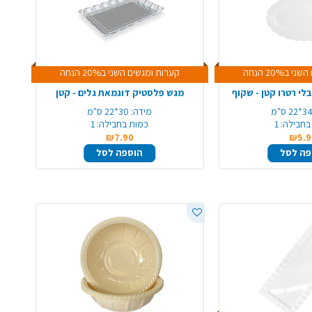
ב20% הנחה
קערות ומגשים השני ב20% הנחה
לי רטרו קטן - שקוף
מגש פלסטיק דוגמאת גלים - קטן
3*22 ס"מ
מידה:
30*22 ס"מ
בחבילה:
1
כמות בחבילה:
1
₪7.90
₪5.9
פה לסל
הוספה לסל