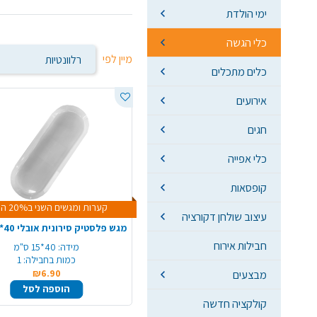
ימי הולדת
כלי הגשה
מיין לפי
כלים מתכלים
אירועים
חגים
כלי אפייה
קופסאות
קערות ומגשים השני ב20% הנחה
עיצוב שולחן דקורציה
חבילות אירוח
מידה:
40*15 ס"מ
כמות בחבילה:
1
₪6.90
מבצעים
הוספה לסל
קולקציה חדשה