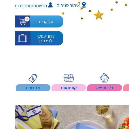
איתור סניפים
/
הרשמה
התחברות
0
סל קניות
לקוח עסקי
לחץ כאן
כלי אפייה
קופסאות
מבצעים