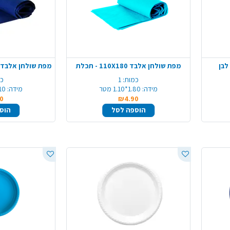
מפת שולחן אלבד 110X180 - תכלת
כמות:
1
כמ
מידה:
1.80*1.10 מטר
מידה:
1.10*80
0
₪4.90
הוספה לסל
הוס