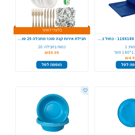
בלעדי לאתר
מפת שולחן אלבד 110X180 - כחול כהה
חבילת אירוח קנה סוכר מתכלה 25 סועדים - עגול
ות:
1
כמות בחבילה:
20
1. מטר
₪80.00
₪4.9
פה לסל
הוספה לסל