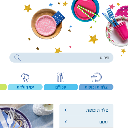
roducts
צלחות וכוסות
סכו"ם
ימי הולדת
צלחות וכוסות
סכום