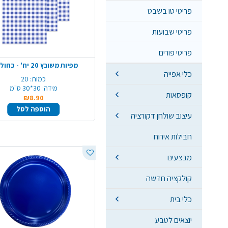
פריטי טו בשבט
פריטי שבועות
פריטי פורים
מפיות משובץ 20 יח' - כחול לבן
כלי אפייה
כמות:
20
מידה:
30*30 ס"מ
קופסאות
₪8.90
הוספה לסל
עיצוב שולחן דקורציה
חבילות אירוח
מבצעים
קולקציה חדשה
כלי בית
יוצאים לטבע