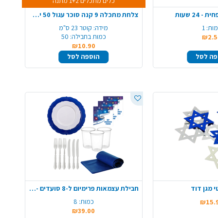
כלים מתכלים 1+2 מתנה
 24 שעות
צלחת מתכלה 9 קנה סוכר עגול 50 יח - לבן
ות:
1
מידה:
קוטר 23 ס"מ
כמות בחבילה:
50
₪2.5
₪10.90
פה לסל
הוספה לסל
י מגן דוד
חבילת עצמאות פרימיום ל-8 סועדים - וינטג'
כמות:
8
₪15.
₪39.00