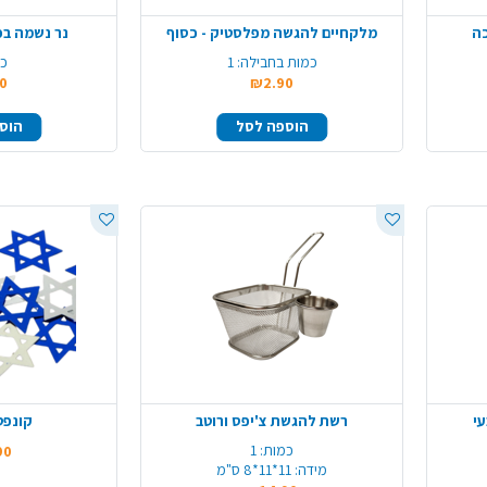
כה
מלקחיים להגשה מפלסטיק - כסוף
נר נשמה בפחית -
כמות בחבילה:
1
כמ
0
₪2.90
הוספה לסל
הוס
רשת להגשת צ'יפס ורוטב
קונפט
כמות:
1
90
מידה:
11*11*8 ס"מ