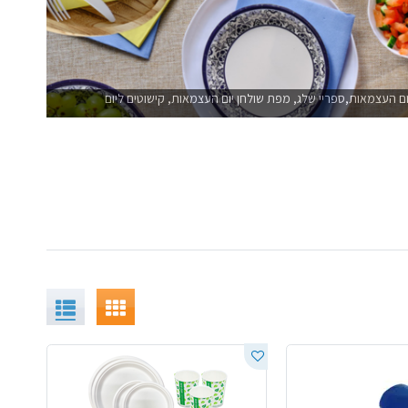
ם העצמאות,ספריי שלג, מפת שולחן יום העצמאות, קישוטים ליום